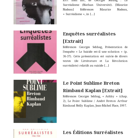
fort bien fait, de Georges Sebbag : Le
Surréalisme (Nathan Université). [Maurice
Nadeau] Références Maurice Nadeau,
« Surréalisme », in
[…]
Enquêtes surréalistes
[Extrait]
Références Georges Sebbag, Présentation de
l’enquête « Le Suicide est-il une solution » (p.
36-37). Cette présentation est suivie de divers
textes (de Littérature et La Révolution
surréaliste) relatifs au suicide
[…]
Le Point Sublime Breton
Rimbaud Kaplan [Extrait]
Références Georges Sebbag, « Ashby » (chap.
2), Le Point Sublime / André Breton Arthur
Rimbaud Nelly Kaplan, Jean-Michel Place, 1997.
Les Éditions Surréalistes