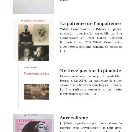
La patience de l’impatience
Witold Gombrowicz, La Patience du papier,
traduction collective, édition établie par Rita
Gombrowicz et Henri Marcel, Christian
Bourgois éditeur, 2019. Witold Gombrowicz
(1904-1969) a écrit cinq romans, un recueil de
[…]
Ne tirez pas sur la pianiste
Mademoiselle Lévy, roman posthume de Marc
Pierret (1929-2017), va permettre de situer
encore mieux l’écrivain dans l’espace littéraire.
Le fil narratif de ce roman est un peu moins
labyrinthique que celui
[…]
Surréalisme
[…] Enfin, signalons « pour les étudiants du
premier cycle universitaire » le petit livre,