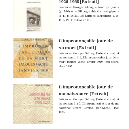
1926-1968 [Extrait]
Références Georges Sebbag, « Avant-propos »
(p. 7-10) et « Bibliographie chronologique »
(p 11, p. 16-23), Les Éditions Surréalistes 1926-
1968, IMEC éditions, 1993.
L’Imprononçable jour de
sa mort [Extrait]
Références Georges Sebbag, [Introduction] et
les sections 1 à 4, L’Imprononçable jour de sa
mort Jacques Vaché Janvier 1919, Jean-Michel
Place, 1988.
L’Imprononcable jour de
ma naissance [Extrait]
Références Georges Sebbag, [Introduction] et
les sections 1 à 7, L’Imprononçable jour de ma
naissance 17ndré 13reton, Jean-Michel Place,
1988.