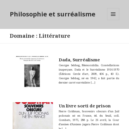
Philosophie et surréalisme
MENU
ET
WIDGETS
Domaine
:
Littérature
Dada, Surréalisme
Georges Sebbag, Memorabilia. Constellations
inaperçues. Dada et le Surréalisme 1916-1970
(Éditions Cercle d’art, 2009, 406 p., 40 E).
Georges Sebbag, né en 1942, a fait partie du
dernier carré surréaliste
[…]
Un livre sorti de prison
Pierre Goldman, Souvenirs obscurs d’un Juif
polonais né en France, éd. du Seuil, coll.
Combats, 1975, 288 p. Le 26 avril, la Cour
d’assises d’Amiens jugera Pierre Goldman dont
le
[…]