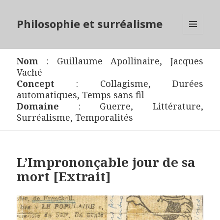
Philosophie et surréalisme
MENU
ET
WIDGETS
Nom
:
Guillaume Apollinaire
,
Jacques
Vaché
Concept
:
Collagisme
,
Durées
automatiques
,
Temps sans fil
Domaine
:
Guerre
,
Littérature
,
Surréalisme
,
Temporalités
L’Imprononçable jour de sa
mort [Extrait]