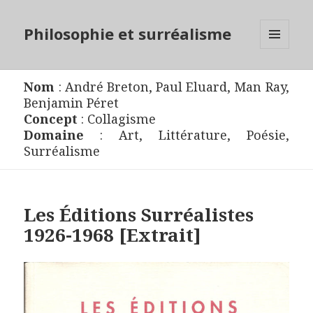
Philosophie et surréalisme
MENU
ET
WIDGETS
Nom
:
André Breton
,
Paul Eluard
,
Man Ray
,
Benjamin Péret
Concept
:
Collagisme
Domaine
:
Art
,
Littérature
,
Poésie
,
Surréalisme
Les Éditions Surréalistes
1926-1968 [Extrait]