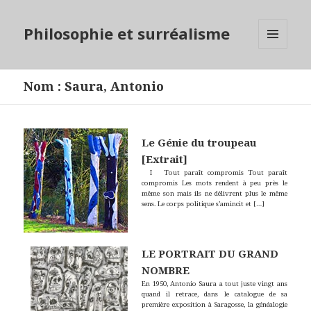
Philosophie et surréalisme
MENU
ET
WIDGETS
Nom
:
Saura, Antonio
Le Génie du troupeau
[Extrait]
I Tout paraît compromis Tout paraît
compromis Les mots rendent à peu près le
même son mais ils ne délivrent plus le même
sens. Le corps politique s’amincit et
[…]
LE PORTRAIT DU GRAND
NOMBRE
En 1950, Antonio Saura a tout juste vingt ans
quand il retrace, dans le catalogue de sa
première exposition à Saragosse, la généalogie