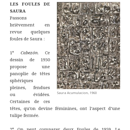
LES FOULES DE
SAURA
Passons
brièvement en
revue quelques
foules de Saura :
1°
Cabezón
. Ce
dessin de 1950
propose une
panoplie de têtes
sphériques
pleines, fendues
Saura Acumulacion, 1960
ou évidées.
Certaines de ces
têtes, qu’on devine féminines, ont l’aspect d’une
tulipe fermée.
2° On peut comparer deux Foules de 1959. Le