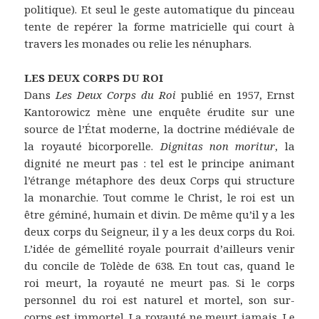
politique). Et seul le geste automatique du pinceau
tente de repérer la forme matricielle qui court à
travers les monades ou relie les nénuphars.
LES DEUX CORPS DU ROI
Dans
Les Deux Corps du Roi
publié en 1957, Ernst
Kantorowicz mène une enquête érudite sur une
source de l’État moderne, la doctrine médiévale de
la royauté bicorporelle.
Dignitas non moritur
, la
dignité ne meurt pas : tel est le principe animant
l’étrange métaphore des deux Corps qui structure
la monarchie. Tout comme le Christ, le roi est un
être géminé, humain et divin. De même qu’il y a les
deux corps du Seigneur, il y a les deux corps du Roi.
L’idée de gémellité royale pourrait d’ailleurs venir
du concile de Tolède de 638. En tout cas, quand le
roi meurt, la royauté ne meurt pas. Si le corps
personnel du roi est naturel et mortel, son sur-
corps est immortel. La royauté ne meurt jamais. Le