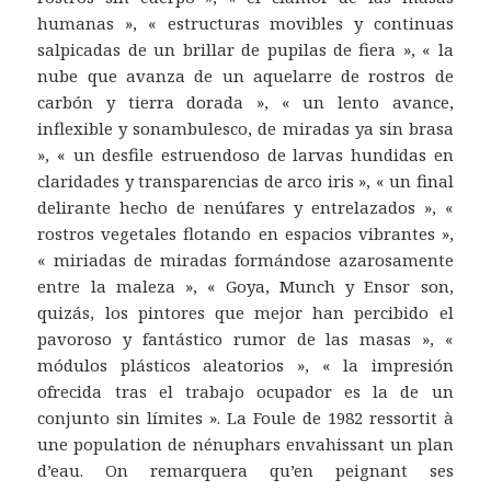
humanas », « estructuras movibles y continuas
salpicadas de un brillar de pupilas de fiera », « la
nube que avanza de un aquelarre de rostros de
carbón y tierra dorada », « un lento avance,
inflexible y sonambulesco, de miradas ya sin brasa
», « un desfile estruendoso de larvas hundidas en
claridades y transparencias de arco iris », « un final
delirante hecho de nenúfares y entrelazados », «
rostros vegetales flotando en espacios vibrantes »,
« miriadas de miradas formándose azarosamente
entre la maleza », « Goya, Munch y Ensor son,
quizás, los pintores que mejor han percibido el
pavoroso y fantástico rumor de las masas », «
módulos plásticos aleatorios », « la impresión
ofrecida tras el trabajo ocupador es la de un
conjunto sin límites ». La Foule de 1982 ressortit à
une population de nénuphars envahissant un plan
d’eau. On remarquera qu’en peignant ses