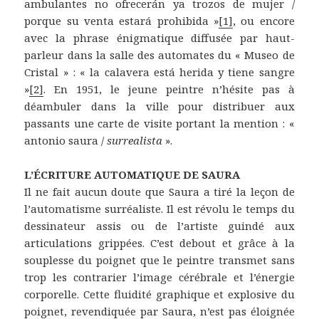
ambulantes no ofrecerán ya trozos de mujer /
porque su venta estará prohibida »
[1]
, ou encore
avec la phrase énigmatique diffusée par haut-
parleur dans la salle des automates du « Museo de
Cristal » : « la calavera está herida y tiene sangre
»
[2]
. En 1951, le jeune peintre n’hésite pas à
déambuler dans la ville pour distribuer aux
passants une carte de visite portant la mention : «
antonio saura /
surrealista
».
L’ÉCRITURE AUTOMATIQUE DE SAURA
Il ne fait aucun doute que Saura a tiré la leçon de
l’automatisme surréaliste. Il est révolu le temps du
dessinateur assis ou de l’artiste guindé aux
articulations grippées. C’est debout et grâce à la
souplesse du poignet que le peintre transmet sans
trop les contrarier l’image cérébrale et l’énergie
corporelle. Cette fluidité graphique et explosive du
poignet, revendiquée par Saura, n’est pas éloignée