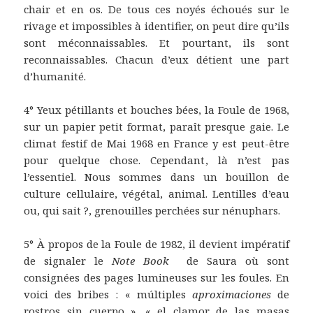
chair et en os. De tous ces noyés échoués sur le
rivage et impossibles à identifier, on peut dire qu’ils
sont méconnaissables. Et pourtant, ils sont
reconnaissables. Chacun d’eux détient une part
d’humanité.
4° Yeux pétillants et bouches bées, la Foule de 1968,
sur un papier petit format, paraît presque gaie. Le
climat festif de Mai 1968 en France y est peut-être
pour quelque chose. Cependant, là n’est pas
l’essentiel. Nous sommes dans un bouillon de
culture cellulaire, végétal, animal. Lentilles d’eau
ou, qui sait ?, grenouilles perchées sur nénuphars.
5° À propos de la Foule de 1982, il devient impératif
de signaler le
Note Book
de Saura où sont
consignées des pages lumineuses sur les foules. En
voici des bribes : « múltiples
aproximaciones
de
rostros sin cuerpo », « el clamor de las masas