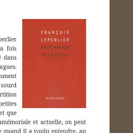
erlier
a fois
é dans
agues.
omment
 sourd
rtition
tites
met que
immémoriale et actuelle, on peut
re quand il a voulu entendre, au