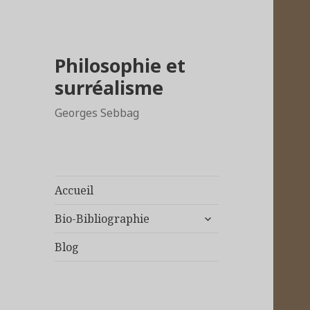
Philosophie et
surréalisme
Georges Sebbag
Accueil
ouvrir
Bio-Bibliographie
le
sous-
Blog
menu