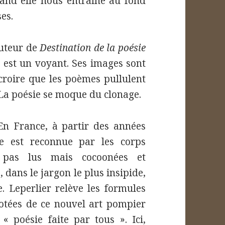
uand elle nous entraîne au fond
es.
auteur de
Destination de la poésie
e est un voyant. Ses images sont
 croire que les poèmes pullulent
La poésie se moque du clonage.
 En France, à partir des années
ie est reconnue par les corps
t pas lus mais cocoonées et
 dans le jargon le plus insipide,
. Leperlier relève les formules
cotées de ce nouvel art pompier
« poésie faite par tous ». Ici,