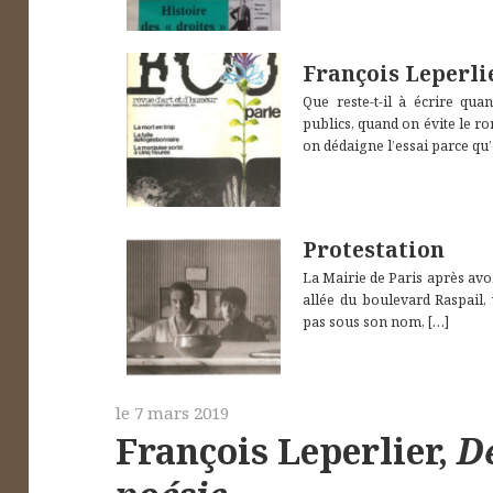
François Leperli
Que reste-t-il à écrire qu
publics, quand on évite le r
on dédaigne l’essai parce qu
Protestation
La Mairie de Paris après avo
allée du boulevard Raspail,
pas sous son nom,
[…]
le
7 mars 2019
François Leperlier,
De