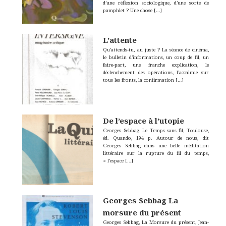
d’une réflexion sociologique, d’une sorte de
pamphlet ? Une chose
[…]
L’attente
Qu’attends-tu, au juste ? La séance de cinéma,
le bulletin d’informations, un coup de fil, un
faire-part, une franche explication, le
déclenchement des opérations, l’accalmie sur
tous les fronts, la confirmation
[…]
De l’espace à l’utopie
Georges Sebbag, Le Temps sans fil, Toulouse,
éd. Quando, 194 p. Autour de nous, dit
Georges Sebbag dans une belle méditation
littéraire sur la rupture du fil du temps,
« l’espace
[…]
Georges Sebbag La
morsure du présent
Georges Sebbag, La Morsure du présent, Jean-