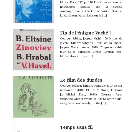
Michel Place, 192 p., 110 F « Observations et
hypothèses inédites sur la société
contemporaine ». (De la purification éthique,
La durée son Duras, L’élision de
[…]
Fin de l’énigme Vaché ?
Georges Sebbag Jacques Vaché : 79 lettres de
guerre L’Imprononçable jour de sa mort,
Jacques Vaché, janvier 1919 L’Imprononçable
jour de sa naissance, 17ndré 13reton Jean-
Michel Place éd. Il y a
[…]
Le film des durées
Georges Sebbag: L’Imprononçable jour de ma
naissance: 17DRÉ 13RETON (Paris, Éditions
Jean-Michel Place, 1988) Georges Perec
wondered what it wouId be like to write a life-
story based exclusively on the
[…]
Temps sans fil