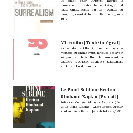
Le temps, selon Aristote, mesure le
mouvement d’un astre. Chez saint Augustin, il
s’autonomise, scandé par les modalités du
passé, du présent et du futur. Kant le rapporte
au je
[…]
Microfilm [Texte intégral]
Portez des lentilles Comme ces héroïnes
médusées du cinéma muet, n’hésitez pas avoir
les yeux exorbités. Un index soulevant la
paupière supérieure, appliquez délicatement
sur l’iris la lentille tenue en
[…]
Le Point Sublime Breton
Rimbaud Kaplan [Extrait]
Références Georges Sebbag, « Ashby » (chap.
2), Le Point Sublime / André Breton Arthur
Rimbaud Nelly Kaplan, Jean-Michel Place, 1997.