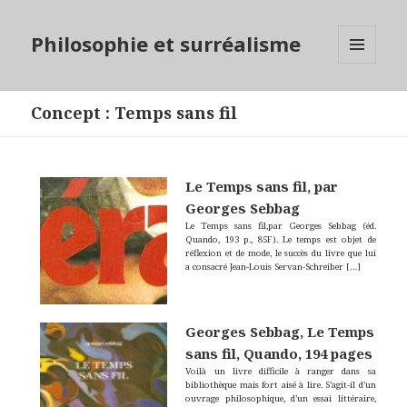
Philosophie et surréalisme
MENU
ET
WIDGETS
Concept
:
Temps sans fil
Le Temps sans fil, par
Georges Sebbag
Le Temps sans fil,par Georges Sebbag (éd.
Quando, 193 p., 85F). Le temps est objet de
réflexion et de mode, le succès du livre que lui
a consacré Jean-Louis Servan-Schreiber
[…]
Georges Sebbag, Le Temps
sans fil, Quando, 194 pages
Voilà un livre difficile à ranger dans sa
bibliothèque mais fort aisé à lire. S’agit-il d’un
ouvrage philosophique, d’un essai littéraire,