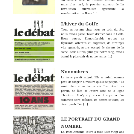
mois plus tard, le premier numéro de La
Révolution surréaliste agrémente la
proclamation : « Nous
[…]
L’hiver du Golfe
Tout en restant chez nous au coin du feu,
nous avons passé l’hiver dernier dans le Golfe.
Nous autres, l’innombrable troupe de
figurants attentifs et angoissés, de stratèges
vite aguerris, avons occupé le devant de la
scène. Nous autres, plus que notre sang, avons
donné le plus clair de notre temps […]
Nooombres
La terre paraît exiguë. Elle se réduit comme
peau de chagrin à mesure qu’elle se peuple. / Ils
sont révolus les temps où l’on rêvait de
partir, de filer de l’autre côté de la ligne
d’horizon. Il n’y a plus rien à explorer. Les
sommets sont déflorés, les océans souillés, les
cieux quadrillés. […]
LE PORTRAIT DU GRAND
NOMBRE
En 1950, Antonio Saura a tout juste vingt ans