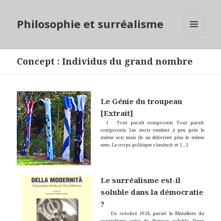
Philosophie et surréalisme
MENU
ET
WIDGETS
Concept
:
Individus du grand nombre
Le Génie du troupeau
[Extrait]
I Tout paraît compromis Tout paraît
compromis Les mots rendent à peu près le
même son mais ils ne délivrent plus le même
sens. Le corps politique s’amincit et
[…]
Le surréalisme est-il
soluble dans la démocratie
?
En octobre 1924, paraît le Manifeste du
surréalisme suivi de Poisson soluble. Deux