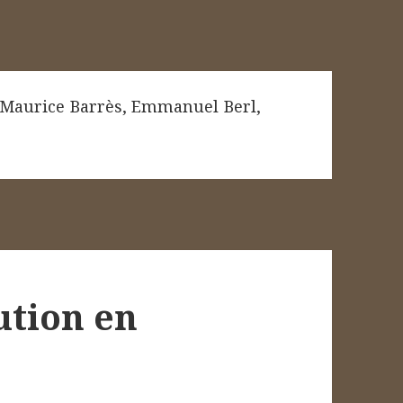
Maurice Barrès
,
Emmanuel Berl
,
ution en