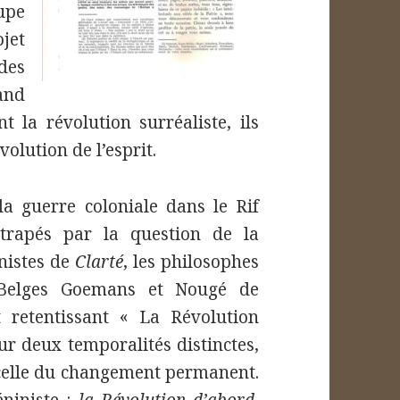
upe
jet
des
and
 la révolution surréaliste, ils
olution de l’esprit.
la guerre coloniale dans le Rif
ttrapés par la question de la
nistes de
Clarté
, les philosophes
 Belges Goemans et Nougé de
ct retentissant « La Révolution
sur deux temporalités distinctes,
t celle du changement permanent.