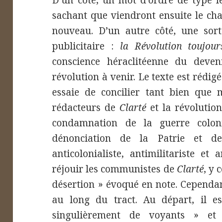
D’un côté, un mot d’ordre de type l
sachant que viendront ensuite le ch
nouveau. D’un autre côté, une sor
publicitaire :
la Révolution toujour
conscience héraclitéenne du deveni
révolution à venir. Le texte est rédig
essaie de concilier tant bien que m
rédacteurs de
Clarté
et la révolution
condamnation de la guerre colo
dénonciation de la Patrie et d
anticolonialiste, antimilitariste et
réjouir les communistes de
Clarté
, y 
désertion » évoqué en note. Cependan
au long du tract. Au départ, il e
singulièrement de voyants » et