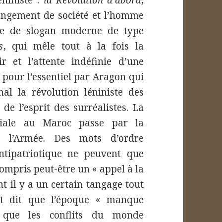
éniniste :
la Révolution d’abord
,
angement de société et l’homme
te de slogan moderne de type
s
, qui mêle tout à la fois la
r et l’attente indéfinie d’une
é pour l’essentiel par Aragon qui
al la révolution léniniste des
 de l’esprit des surréalistes. La
niale au Maroc passe par la
e l’Armée. Des mots d’ordre
 antipatriotique ne peuvent que
compris peut-être un « appel à la
t il y a un certain tangage tout
st dit que l’époque « manque
 que les conflits du monde