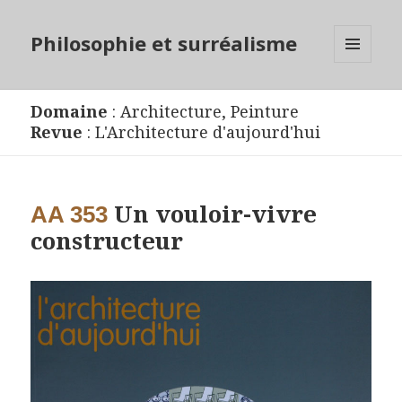
Philosophie et surréalisme
MENU
ET
WIDGETS
Domaine
:
Architecture
,
Peinture
Revue
:
L'Architecture d'aujourd'hui
Un vouloir-vivre
AA 353
constructeur