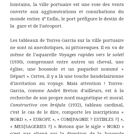
lointains, la ville portuaire est une rose des vents
ouverte aux agglomérations et conurbations du
monde entier. 4° Enfin, le port préfigure le destin de
la gare et de l’aéroport.
Les tableaux de Torres-García sur la ville portuaire
ne sont ni anecdotiques, ni pittoresques. Il en va de
même de l’aquarelle
Voyages rapides vers le soleil
(1930), comprenant entre autres un cheval, une
église, une boussole et un paquebot nommé «
Départ ». Certes, il y a là une touche baudelairienne
d’invitation au voyage. Mais attention ! Torres-
García, comme André Breton d’ailleurs, est à la
recherche de son propre nord magnétique et moral.
Constructivo con brújula
(1932), tableau cardinal,
c’est le cas de le dire, comporte les inscriptions «
NORD », « EUROPE », « COM[PAGNIE ? ESTIBLES ?] »,
« MES[SAGERIES ?] ». Notons que le sigle « NORD »
n’est pas aligné sur la direction de la boussole