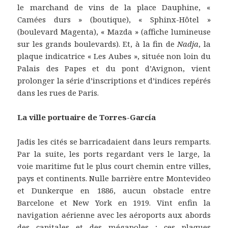
le marchand de vins de la place Dauphine, «
Camées durs » (boutique), « Sphinx-Hôtel »
(boulevard Magenta), « Mazda » (affiche lumineuse
sur les grands boulevards). Et, à la fin de
Nadja
, la
plaque indicatrice « Les Aubes », située non loin du
Palais des Papes et du pont d’Avignon, vient
prolonger la série d’inscriptions et d’indices repérés
dans les rues de Paris.
La ville portuaire de Torres-García
Jadis les cités se barricadaient dans leurs remparts.
Par la suite, les ports regardant vers le large, la
voie maritime fut le plus court chemin entre villes,
pays et continents. Nulle barrière entre Montevideo
et Dunkerque en 1886, aucun obstacle entre
Barcelone et New York en 1919. Vint enfin la
navigation aérienne avec les aéroports aux abords
des capitales et des mégapoles ; ces plaques