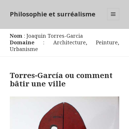
Philosophie et surréalisme
MENU
ET
WIDGETS
Nom
:
Joaquin Torres-Garcia
Domaine
:
Architecture
,
Peinture
,
Urbanisme
Torres-García ou comment
bâtir une ville