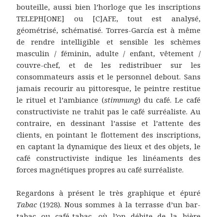
bouteille, aussi bien l’horloge que les inscriptions
TELEPH[ONE] ou [C]AFE, tout est analysé,
géométrisé, schématisé. Torres-García est à même
de rendre intelligible et sensible les schèmes
masculin / féminin, adulte / enfant, vêtement /
couvre-chef, et de les redistribuer sur les
consommateurs assis et le personnel debout. Sans
jamais recourir au pittoresque, le peintre restitue
le rituel et l’ambiance (
stimmung
) du café. Le café
constructiviste ne trahit pas le café surréaliste. Au
contraire, en dessinant l’assise et l’attente des
clients, en pointant le flottement des inscriptions,
en captant la dynamique des lieux et des objets, le
café constructiviste indique les linéaments des
forces magnétiques propres au café surréaliste.
Regardons à présent le très graphique et épuré
Tabac
(1928). Nous sommes à la terrasse d’un bar-
tabac ou café-tabac, où l’on débite de la bière