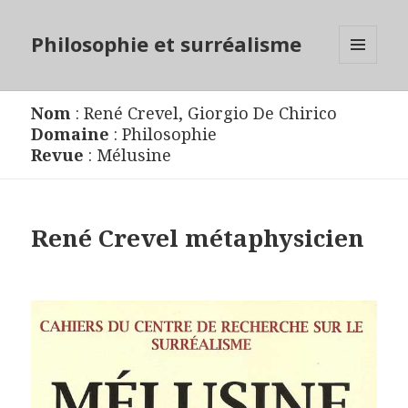
Philosophie et surréalisme
MENU
ET
WIDGETS
Nom
:
René Crevel
,
Giorgio De Chirico
Domaine
:
Philosophie
Revue
:
Mélusine
René Crevel métaphysicien