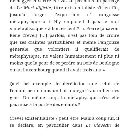
Heidegger et Sartre. Ne va-t-il pas dans un passage
de
La Mort difficile
, titre existentialiste s’il en fût,
jusqu’à forger l’expression d' »angoisse
métaphysique » ? N’y emploie-t-il pas le mot
« métaphysique » à bon escient ? : « Pierre [à savoir
René Crevel] […] parfois, n’est pas loin de croire
que ses craintes particulières et même l’angoisse
générale que volontiers il qualifierait de
métaphysique, ne valent humainement ni plus ni
moins que la peur de se perdre au Bois de Boulogne
ou au Luxembourg quand il avait trois ans. »
Quel bel exemple de déréliction que celui de
l’enfant perdu dans un bois ou égaré au milieu des
gens. Du même coup, la métaphysique n’est-elle
pas mise à la portée des enfants ?
Crevel existentialiste ? peut-être. Mais à coup sûr, il
se déclare, en particulier dans
Le Clavecin de