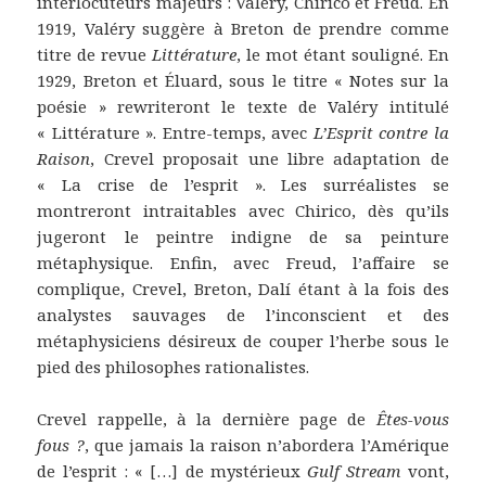
interlocuteurs majeurs : Valéry, Chirico et Freud. En
1919, Valéry suggère à Breton de prendre comme
titre de revue
Littérature
, le mot étant souligné. En
1929, Breton et Éluard, sous le titre « Notes sur la
poésie » rewriteront le texte de Valéry intitulé
« Littérature ». Entre-temps, avec
L’Esprit contre la
Raison
, Crevel proposait une libre adaptation de
« La crise de l’esprit ». Les surréalistes se
montreront intraitables avec Chirico, dès qu’ils
jugeront le peintre indigne de sa peinture
métaphysique. Enfin, avec Freud, l’affaire se
complique, Crevel, Breton, Dalí étant à la fois des
analystes sauvages de l’inconscient et des
métaphysiciens désireux de couper l’herbe sous le
pied des philosophes rationalistes.
Crevel rappelle, à la dernière page de
Êtes-vous
fous ?
, que jamais la raison n’abordera l’Amérique
de l’esprit : « […] de mystérieux
Gulf Stream
vont,