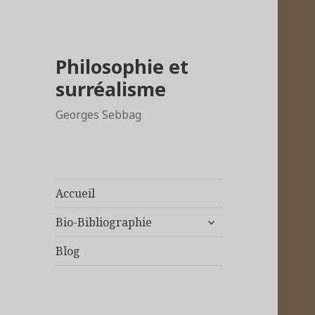
Philosophie et
surréalisme
Georges Sebbag
Accueil
ouvrir
Bio-Bibliographie
le
sous-
Blog
menu