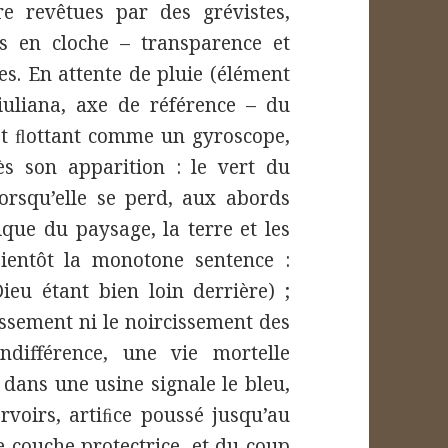
re revêtues par des grévistes,
 en cloche – transparence et
s. En attente de pluie (élément
Giuliana, axe de référence – du
ot ﬂottant comme un gyroscope,
ès son apparition : le vert du
orsqu’elle se perd, aux abords
ique du paysage, la terre et les
 bientôt la monotone sentence :
eu étant bien loin derrière) ;
issement ni le noircissement des
ndifférence, une vie mortelle
n dans une usine signale le bleu,
rvoirs, artiﬁce poussé jusqu’au
e couche protectrice, et du coup