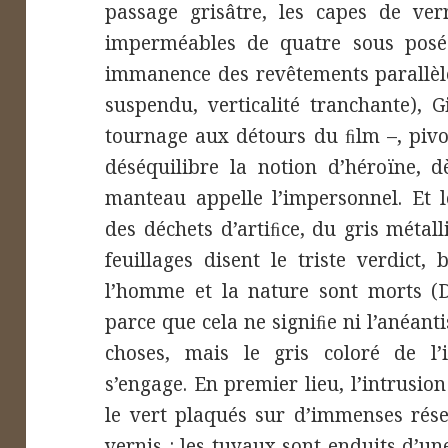
passage grisâtre, les capes de ver
imperméables de quatre sous posés
immanence des revêtements parallèle
suspendu, verticalité tranchante), 
tournage aux détours du ﬁlm –, piv
déséquilibre la notion d’héroïne, d
manteau appelle l’impersonnel. Et l
des déchets d’artiﬁce, du gris métall
feuillages disent le triste verdict,
l’homme et la nature sont morts (Di
parce que cela ne signiﬁe ni l’anéant
choses, mais le gris coloré de l’i
s’engage. En premier lieu, l’intrusio
le vert plaqués sur d’immenses rése
vernis : les tuyaux sont enduits d’un