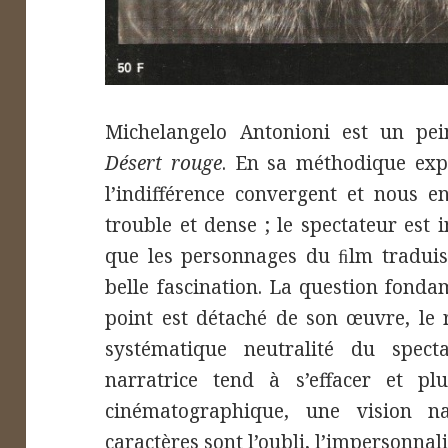
Michelangelo Antonioni est un pei
Désert rouge
. En sa méthodique exp
l’indifférence convergent et nous e
trouble et dense ; le spectateur est in
que les personnages du ﬁlm traduise
belle fascination. La question fonda
point est détaché de son œuvre, le r
systématique neutralité du specta
narratrice tend à s’effacer et pl
cinématographique, une vision n
caractères sont l’oubli, l’impersonnali