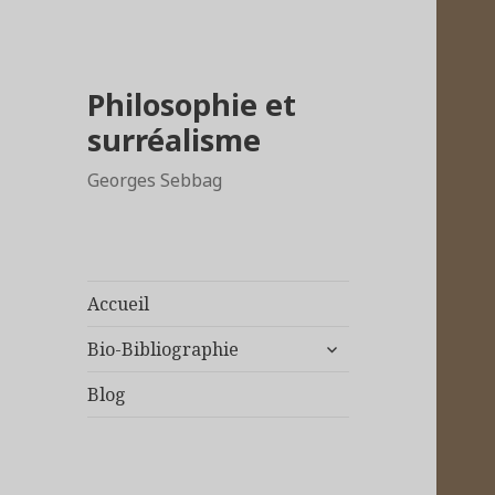
Philosophie et
surréalisme
Georges Sebbag
Accueil
ouvrir
Bio-Bibliographie
le
sous-
Blog
menu