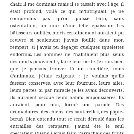
chair. Il me dominait mais il se tassait avec l’âge. Il
était profond, voilà ce qui m’intriguait. Je ne
comprenais pas qu’on puisse bâtir, sans
ostentation, un mur d’une telle épaisseur. Les
bâtisseurs oubliés, morts certainement auraient pu
revivre si seulement j’avais fouillé dans mon
rempart, si j’avais pu dégager quelques squelettes
endormis. Les hommes ne l’habitaient plus, seuls
des morts pouvaient y faire leur sieste. Je crois bien
que je pensais trouver là un cimetière, mais
d’animaux. J’étais exigeant : je voulais qu’ils
fussent conservés, avec leur fourrure, leurs ailes,
leurs pattes. Si par miracle je les avais découverts,
ils auraient secoué leurs habits empoussiérés. Ils
auraient, pour moi, formé une parade. Des
dromadaires, des chiens, des sauterelles, des pique-
bœufs. Bien entendu tout se serait déroulé dans les
entrailles des remparts. J’aurai été le seul
spectateur. Quand j’avais faim j’arrachais des fruits