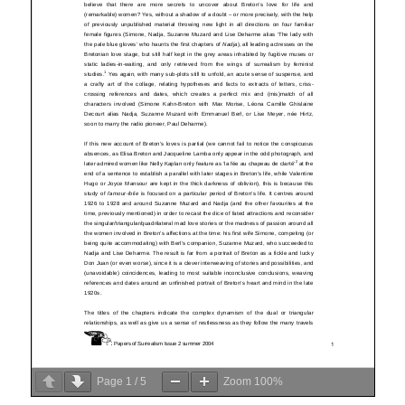
Page
1
/
5
Zoom
100%