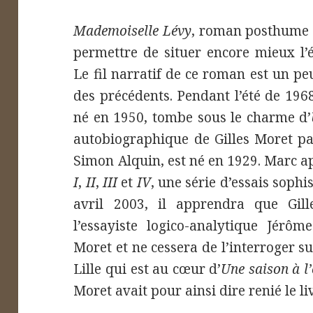
Mademoiselle Lévy
, roman posthume d
permettre de situer encore mieux l’éc
Le fil narratif de ce roman est un p
des précédents. Pendant l’été de 1968
né en 1950, tombe sous le charme d’
autobiographique de Gilles Moret pa
Simon Alquin, est né en 1929. Marc a
I
,
II
,
III
et
IV
, une série d’essais soph
avril 2003, il apprendra que Gill
l’essayiste logico-analytique Jérôm
Moret et ne cessera de l’interroger 
Lille qui est au cœur d’
Une saison à l
Moret avait pour ainsi dire renié le li