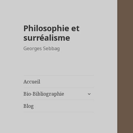
Philosophie et
surréalisme
Georges Sebbag
Accueil
ouvrir
Bio-Bibliographie
le
sous-
Blog
menu