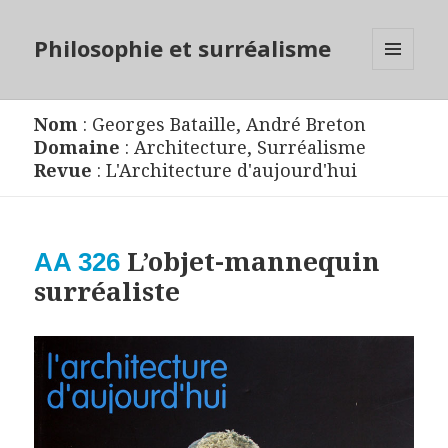
Philosophie et surréalisme
MENU
ET
WIDGETS
Nom
:
Georges Bataille
,
André Breton
Domaine
:
Architecture
,
Surréalisme
Revue
:
L'Architecture d'aujourd'hui
L’objet-mannequin
AA 326
surréaliste