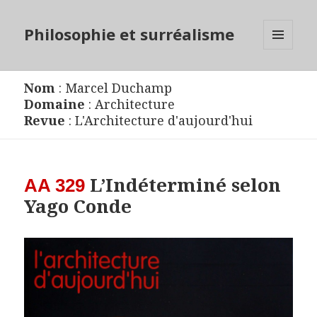
Philosophie et surréalisme
MENU
ET
WIDGETS
Nom
:
Marcel Duchamp
Domaine
:
Architecture
Revue
:
L'Architecture d'aujourd'hui
L’Indéterminé selon
AA 329
Yago Conde