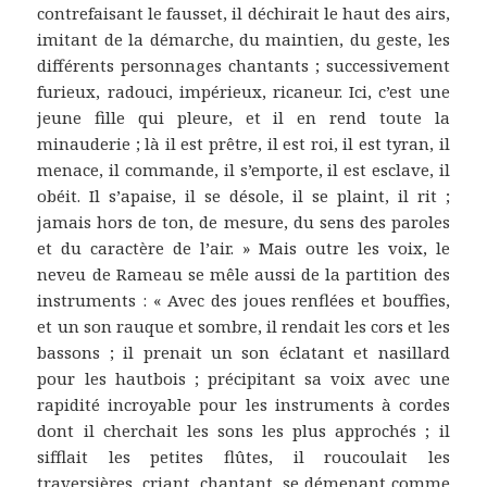
contrefaisant le fausset, il déchirait le haut des airs,
imitant de la démarche, du maintien, du geste, les
différents personnages chantants ; successivement
furieux, radouci, impérieux, ricaneur. Ici, c’est une
jeune fille qui pleure, et il en rend toute la
minauderie ; là il est prêtre, il est roi, il est tyran, il
menace, il commande, il s’emporte, il est esclave, il
obéit. Il s’apaise, il se désole, il se plaint, il rit ;
jamais hors de ton, de mesure, du sens des paroles
et du caractère de l’air. » Mais outre les voix, le
neveu de Rameau se mêle aussi de la partition des
instruments : « Avec des joues renflées et bouffies,
et un son rauque et sombre, il rendait les cors et les
bassons ; il prenait un son éclatant et nasillard
pour les hautbois ; précipitant sa voix avec une
rapidité incroyable pour les instruments à cordes
dont il cherchait les sons les plus approchés ; il
sifflait les petites flûtes, il roucoulait les
traversières, criant, chantant, se démenant comme