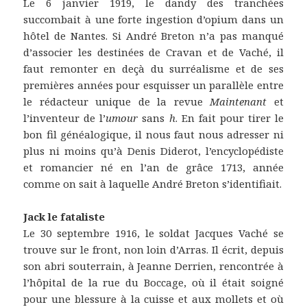
Le 6 janvier 1919, le dandy des tranchées
succombait à une forte ingestion d’opium dans un
hôtel de Nantes. Si André Breton n’a pas manqué
d’associer les destinées de Cravan et de Vaché, il
faut remonter en deçà du surréalisme et de ses
premières années pour esquisser un parallèle entre
le rédacteur unique de la revue
Maintenant
et
l’inventeur de l’
umour
sans
h
. En fait pour tirer le
bon fil généalogique, il nous faut nous adresser ni
plus ni moins qu’à Denis Diderot, l’encyclopédiste
et romancier né en l’an de grâce 1713, année
comme on sait à laquelle André Breton s’identifiait.
Jack le fataliste
Le 30 septembre 1916, le soldat Jacques Vaché se
trouve sur le front, non loin d’Arras. Il écrit, depuis
son abri souterrain, à Jeanne Derrien, rencontrée à
l’hôpital de la rue du Boccage, où il était soigné
pour une blessure à la cuisse et aux mollets et où