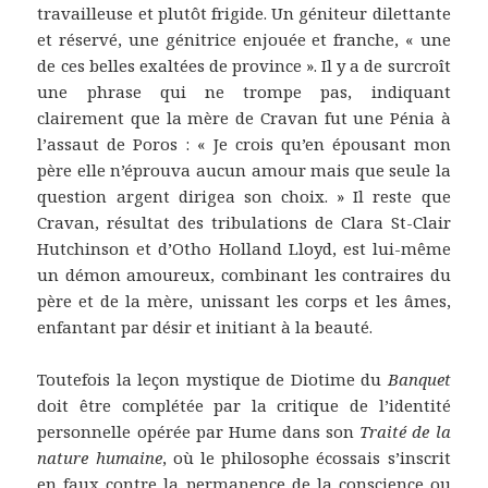
travailleuse et plutôt frigide. Un géniteur dilettante
et réservé, une génitrice enjouée et franche, « une
de ces belles exaltées de province ». Il y a de surcroît
une phrase qui ne trompe pas, indiquant
clairement que la mère de Cravan fut une Pénia à
l’assaut de Poros : « Je crois qu’en épousant mon
père elle n’éprouva aucun amour mais que seule la
question argent dirigea son choix. » Il reste que
Cravan, résultat des tribulations de Clara St-Clair
Hutchinson et d’Otho Holland Lloyd, est lui-même
un démon amoureux, combinant les contraires du
père et de la mère, unissant les corps et les âmes,
enfantant par désir et initiant à la beauté.
Toutefois la leçon mystique de Diotime du
Banquet
doit être complétée par la critique de l’identité
personnelle opérée par Hume dans son
Traité de la
nature humaine
, où le philosophe écossais s’inscrit
en faux contre la permanence de la conscience ou