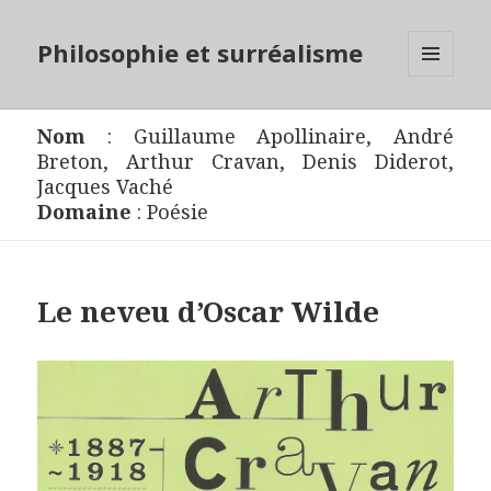
Philosophie et surréalisme
MENU
ET
WIDGETS
Nom
:
Guillaume Apollinaire
,
André
Breton
,
Arthur Cravan
,
Denis Diderot
,
Jacques Vaché
Domaine
:
Poésie
Le neveu d’Oscar Wilde