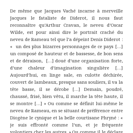
De même que Jacques Vaché incarne à merveille
Jacques le fataliste de Diderot, il nous faut
reconnaître qu’Arthur Cravan, le neveu d’Oscar
Wilde, est pour ainsi dire le portrait craché du
neveu de Rameau tel que l’a dépeint Denis Diderot :
« un des plus bizarres personnages de ce pays […]
un composé de hauteur et de bassesse, de bon sens
et de déraison, […] doué d’une organisation forte,
d’une chaleur d’imagination singulière […]
Aujourd’hui, en linge sale, en culotte déchirée,
couvert de lambeaux, presque sans souliers, il va la
tête basse, il se dérobe […] Demain, poudré,
chaussé, frisé, bien vêtu, il marche la tête haute, il
se montre […] » Ou comme se définit lui-même le
neveu de Rameau, en se situant de préférence entre
Diogène le cynique et la belle courtisane Phryné : «
je suis effronté comme l’un, et je fréquente
volontiers chez les autres. » Ou comme il le déclare