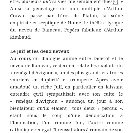
être, plusieurs
autres
vies me semblaient dues
[6]
. »
Ainsi la généalogie du moi multiple d’Arthur
Cravan passe par l’éros de Platon, la scène
empiriste et sceptique de Hume, le théâtre lyrique
du neveu de Rameau, l’opéra fabuleux d’Arthur
Rimbaud.
Le Juif et les deux neveux
Au cours du dialogue animé entre Diderot et le
neveu de Rameau, ce dernier relate les exploits du
« renégat d’Avignon », un des plus grands et atroces
vauriens en duplicité et tromperie. Après avoir
amadoué un riche Juif, en particulier en laissant
entendre qu’il sympathisait avec son culte, le
« renégat d’Avignon » annonça un jour à son
bienfaiteur qu’ils étaient tous deux « perdus »,
étant sous le coup d’une dénonciation à
l’Inquisition, l’un comme Juif, l’autre comme
catholique renégat. Il réussit alors à convaincre son