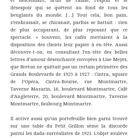
et descendant, bruit de rafale, l’espoir et le
désespoir qui se quêtent au fond de tous les
beuglants du monde. […] Tout cela, bon pain,
s’embrassait, se chicanait, parfois se battait : rien
de plus accaparant, de plus reposant que ce
spectacle. » Souvent, les cafés mettaient à la
disposition des clients leur papier à en-tête. Aussi
découvre-t-on, en consultant l’en-tête des belles
lettres d’amour désenchanté envoyées à Lise Meyer,
que Breton ne quittait pas un certain périmètre des
Grands Boulevards de 1925 à 1927 : Cintra, square
de l’Opéra, Cintra-Bourse, rue Montmartre,
Taverne Mazarin, 16, boulevard Montmartre, Café
d’Angleterre, 20, boulevard Montmartre, Taverne
Montmartre, faubourg Montmartre.
Il arrive aussi qu’un portefeuille bien garni trouvé
sur une table du Petit Grillon sème la discorde
parmi les dada-surréalistes de 1921. L’objet soulève