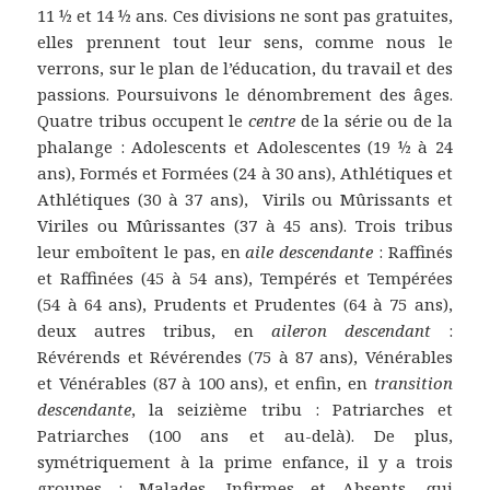
11 ½ et 14 ½ ans. Ces divisions ne sont pas gratuites,
elles prennent tout leur sens, comme nous le
verrons, sur le plan de l’éducation, du travail et des
passions. Poursuivons le dénombrement des âges.
Quatre tribus occupent le
centre
de la série ou de la
phalange : Adolescents et Adolescentes (19 ½ à 24
ans), Formés et Formées (24 à 30 ans), Athlétiques et
Athlétiques (30 à 37 ans), Virils ou Mûrissants et
Viriles ou Mûrissantes (37 à 45 ans). Trois tribus
leur emboîtent le pas, en
aile descendante
: Raffinés
et Raffinées (45 à 54 ans), Tempérés et Tempérées
(54 à 64 ans), Prudents et Prudentes (64 à 75 ans),
deux autres tribus, en
aileron descendant
:
Révérends et Révérendes (75 à 87 ans), Vénérables
et Vénérables (87 à 100 ans), et enfin, en
transition
descendante
, la seizième tribu : Patriarches et
Patriarches (100 ans et au-delà). De plus,
symétriquement à la prime enfance, il y a trois
groupes : Malades, Infirmes et Absents, qui