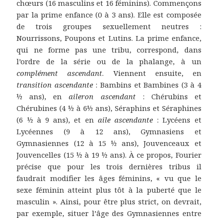
chœurs (16 masculins et 16 féminins). Commençons
par la prime enfance (0 à 3 ans). Elle est composée
de trois groupes sexuellement neutres :
Nourrissons, Poupons et Lutins. La prime enfance,
qui ne forme pas une tribu, correspond, dans
l’ordre de la série ou de la phalange, à un
complément ascendant
. Viennent ensuite, en
transition ascendante
: Bambins et Bambines (3 à 4
½ ans), en
aileron ascendant
: Chérubins et
Chérubines (4 ½ à 6½ ans), Séraphins et Séraphines
(6 ½ à 9 ans), et en
aile ascendante
: Lycéens et
Lycéennes (9 à 12 ans), Gymnasiens et
Gymnasiennes (12 à 15 ½ ans), Jouvenceaux et
Jouvencelles (15 ½ à 19 ½ ans). À ce propos, Fourier
précise que pour les trois dernières tribus il
faudrait modifier les âges féminins, « vu que le
sexe féminin atteint plus tôt à la puberté que le
masculin ». Ainsi, pour être plus strict, on devrait,
par exemple, situer l’âge des Gymnasiennes entre