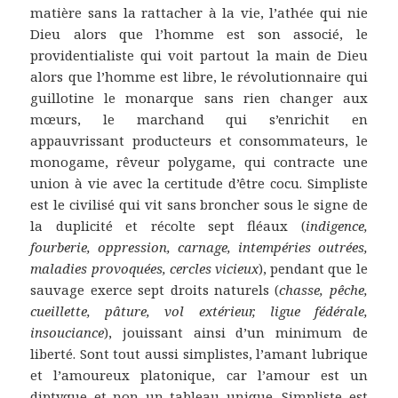
matière sans la rattacher à la vie, l’athée qui nie
Dieu alors que l’homme est son associé, le
providentialiste qui voit partout la main de Dieu
alors que l’homme est libre, le révolutionnaire qui
guillotine le monarque sans rien changer aux
mœurs, le marchand qui s’enrichit en
appauvrissant producteurs et consommateurs, le
monogame, rêveur polygame, qui contracte une
union à vie avec la certitude d’être cocu. Simpliste
est le civilisé qui vit sans broncher sous le signe de
la duplicité et récolte sept fléaux (
indigence,
fourberie, oppression, carnage, intempéries
outrées,
maladies provoquées, cercles vicieux
), pendant que le
sauvage exerce sept droits naturels (
chasse, pêche,
cueillette, pâture, vol extérieur, ligue fédérale,
insouciance
), jouissant ainsi d’un minimum de
liberté. Sont tout aussi simplistes, l’amant lubrique
et l’amoureux platonique, car l’amour est un
diptyque et non un tableau unique. Simpliste est