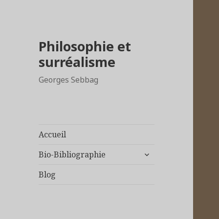
Philosophie et
surréalisme
Georges Sebbag
Accueil
ouvrir
Bio-Bibliographie
le
sous-
Blog
menu