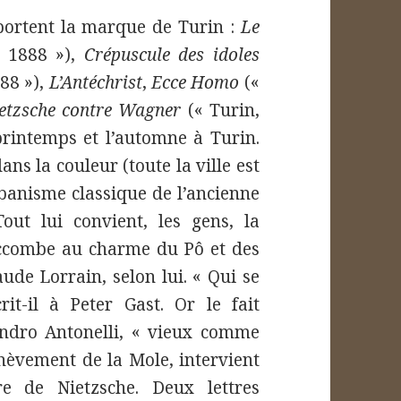
portent la marque de Turin :
Le
i 1888 »),
Crépuscule des idoles
88 »),
L’Antéchrist
,
Ecce Homo
(«
etzsche contre Wagner
(« Turin,
printemps et l’automne à Turin.
ns la couleur (toute la ville est
rbanisme classique de l’ancienne
out lui convient, les gens, la
 succombe au charme du Pô et des
aude Lorrain, selon lui. « Qui se
rit-il à Peter Gast. Or le fait
andro Antonelli, « vieux comme
hèvement de la Mole, intervient
re de Nietzsche. Deux lettres