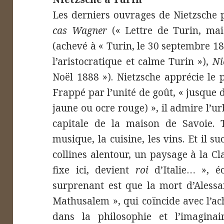
Les derniers ouvrages de Nietzsche 
cas Wagner
(« Lettre de Turin, ma
(achevé à « Turin, le 30 septembre 18
l’aristocratique et calme Turin »),
Ni
Noël 1888 »). Nietzsche apprécie le 
Frappé par l’unité de goût, « jusque da
jaune ou ocre rouge) », il admire l’u
capitale de la maison de Savoie. T
musique, la cuisine, les vins. Et il
collines alentour, un paysage à la Cl
fixe ici, devient
roi
d’Italie… », éc
surprenant est que la mort d’Aless
Mathusalem », qui coïncide avec l’ac
dans la philosophie et l’imaginai