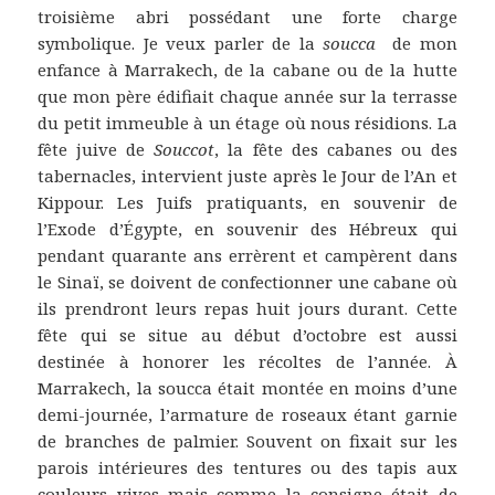
troisième abri possédant une forte charge
symbolique. Je veux parler de la
soucca
de mon
enfance à Marrakech, de la cabane ou de la hutte
que mon père édifiait chaque année sur la terrasse
du petit immeuble à un étage où nous résidions. La
fête juive de
Souccot
, la fête des cabanes ou des
tabernacles, intervient juste après le Jour de l’An et
Kippour. Les Juifs pratiquants, en souvenir de
l’Exode d’Égypte, en souvenir des Hébreux qui
pendant quarante ans errèrent et campèrent dans
le Sinaï, se doivent de confectionner une cabane où
ils prendront leurs repas huit jours durant. Cette
fête qui se situe au début d’octobre est aussi
destinée à honorer les récoltes de l’année. À
Marrakech, la soucca était montée en moins d’une
demi-journée, l’armature de roseaux étant garnie
de branches de palmier. Souvent on fixait sur les
parois intérieures des tentures ou des tapis aux
couleurs vives mais comme la consigne était de