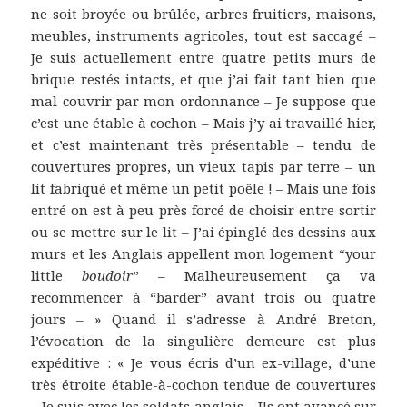
ne soit broyée ou brûlée, arbres fruitiers, maisons,
meubles, instruments agricoles, tout est saccagé –
Je suis actuellement entre quatre petits murs de
brique restés intacts, et que j’ai fait tant bien que
mal couvrir par mon ordonnance – Je suppose que
c’est une étable à cochon – Mais j’y ai travaillé hier,
et c’est maintenant très présentable – tendu de
couvertures propres, un vieux tapis par terre – un
lit fabriqué et même un petit poêle ! – Mais une fois
entré on est à peu près forcé de choisir entre sortir
ou se mettre sur le lit – J’ai épinglé des dessins aux
murs et les Anglais appellent mon logement “your
little
boudoir
” – Malheureusement ça va
recommencer à “barder” avant trois ou quatre
jours – » Quand il s’adresse à André Breton,
l’évocation de la singulière demeure est plus
expéditive : « Je vous écris d’un ex-village, d’une
très étroite étable-à-cochon tendue de couvertures
– Je suis avec les soldats anglais – Ils ont avancé sur