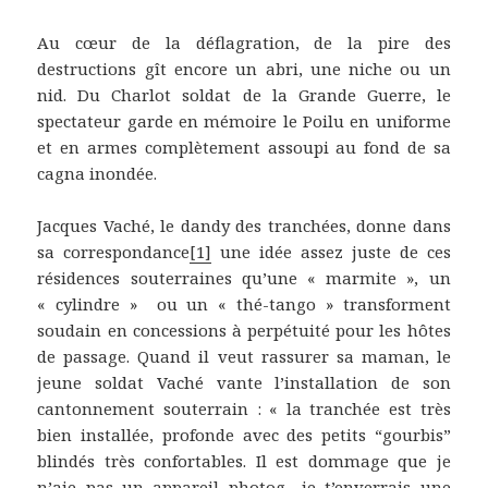
Au cœur de la déflagration, de la pire des
destructions gît encore un abri, une niche ou un
nid. Du Charlot soldat de la Grande Guerre, le
spectateur garde en mémoire le Poilu en uniforme
et en armes complètement assoupi au fond de sa
cagna inondée.
Jacques Vaché, le dandy des tranchées, donne dans
sa correspondance
[1]
une idée assez juste de ces
résidences souterraines qu’une « marmite », un
« cylindre » ou un « thé-tango » transforment
soudain en concessions à perpétuité pour les hôtes
de passage. Quand il veut rassurer sa maman, le
jeune soldat Vaché vante l’installation de son
cantonnement souterrain : « la tranchée est très
bien installée, profonde avec des petits “gourbis”
blindés très confortables. Il est dommage que je
n’aie pas un appareil photog., je t’enverrais une