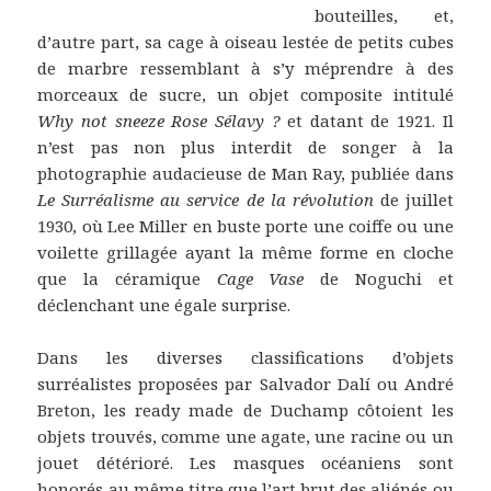
bouteilles, et,
d’autre part, sa cage à oiseau lestée de petits cubes
de marbre ressemblant à s’y méprendre à des
morceaux de sucre, un objet composite intitulé
Why not sneeze Rose Sélavy ?
et datant de 1921. Il
n’est pas non plus interdit de songer à la
photographie audacieuse de Man Ray, publiée dans
Le Surréalisme au service de la révolution
de juillet
1930, où Lee Miller en buste porte une coiffe ou une
voilette grillagée ayant la même forme en cloche
que la céramique
Cage Vase
de Noguchi et
déclenchant une égale surprise.
Dans les diverses classifications d’objets
surréalistes proposées par Salvador Dalí ou André
Breton, les ready made de Duchamp côtoient les
objets trouvés, comme une agate, une racine ou un
jouet détérioré. Les masques océaniens sont
honorés au même titre que l’art brut des aliénés ou