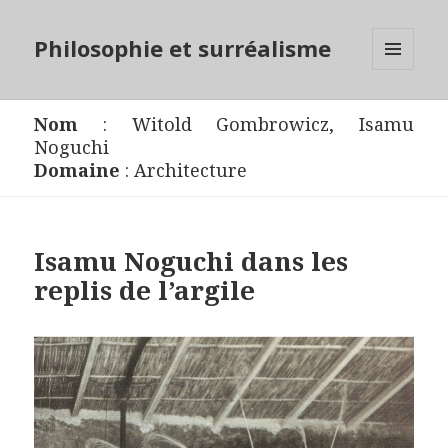
Philosophie et surréalisme
MENU
ET
WIDGETS
Nom
:
Witold Gombrowicz
,
Isamu
Noguchi
Domaine
:
Architecture
Isamu Noguchi dans les
replis de l’argile