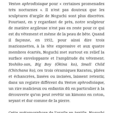
Veston aphrodisiaque
pour « certaines promenades
très nocturnes ». Il n’est pas douteux que les
sculptures d’argile de Noguchi sont plus discrètes.
Pourtant, en y regardant de près, notre sculpteur
de matière argileuse n’est pas en reste pour ce qui
est du vêtement et même de la peau de bête. Quand
il façonne, en 1952, pour ainsi dire trois
marionnettes, à la tête expressive et aux quatre
membres écartés, Noguchi met surtout en relief la
surface enveloppante et l’amplitude du vêtement.
Yoshiko-san
,
Big Boy (Ōkina ko)
,
Small Child
(Chitchana ko)
, ces trois céramiques Karatsu, pliées
et échancrées, lissées ou incisées, laissent retentir,
dans un registre différent du
Veston aphrodisiaque
,
un rire malicieux ou enfantin dû en particulier à la
découverte qu’on peut revêtir un kimono en coton,
seyant et dur comme de la pierre.
Cette métamorphose de l’argile en textile, Noguchi