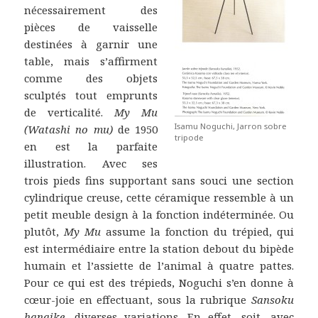
nécessairement des
pièces de vaisselle
destinées à garnir une
table, mais s’affirment
comme des objets
sculptés tout emprunts
de verticalité.
My Mu
Isamu Noguchi, Jarron sobre
(Watashi no mu)
de 1950
tripode
en est la parfaite
illustration. Avec ses
trois pieds fins supportant sans souci une section
cylindrique creuse, cette céramique ressemble à un
petit meuble design à la fonction indéterminée. Ou
plutôt,
My Mu
assume la fonction du trépied, qui
est intermédiaire entre la station debout du bipède
humain et l’assiette de l’animal à quatre pattes.
Pour ce qui est des trépieds, Noguchi s’en donne à
cœur-joie en effectuant, sous la rubrique
Sansoku
hanaike
, diverses variations. En effet, soit, avec