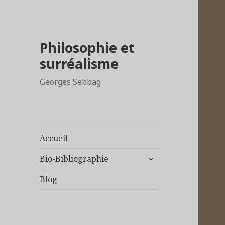
Philosophie et
surréalisme
Georges Sebbag
Accueil
ouvrir
Bio-Bibliographie
le
sous-
Blog
menu