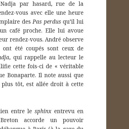
 Nadja par hasard, rue de la
rendez-vous avec elle une heure
xemplaire des
Pas perdus
qu’il lui
 un café proche. Elle lui avoue
 leur rendez-vous. André observe
ui ont été coupés sont ceux de
dja
, qui rappelle au lecteur le
ifie cette fois-ci de « véritable
e Bonaparte. Il note aussi que
plus tôt, est allée droit à cette
ien entre le
sphinx
entrevu en
Breton accorde un pouvoir
débarque à Paris (à la gare du