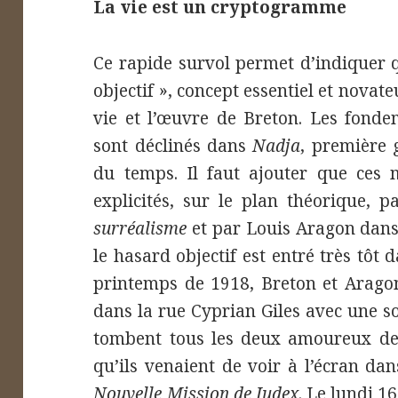
La vie est un cryptogramme
Ce rapide survol permet d’indiquer q
objectif », concept essentiel et novat
vie et l’œuvre de Breton. Les fonde
sont déclinés dans
Nadja
, première 
du temps. Il faut ajouter que ces
explicités, sur le plan théorique, 
surréalisme
et par Louis Aragon dan
le hasard objectif est entré très tôt 
printemps de 1918, Breton et Aragon
dans la rue Cyprian Giles avec une so
tombent tous les deux amoureux de 
qu’ils venaient de voir à l’écran dan
Nouvelle
Mission de Judex
. Le lundi 1