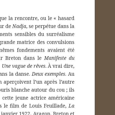
ue la rencontre, ou le « hasard
eur de
Nadja
, se perpétue dans la
ments sensibles du surréalisme
grande matrice des convulsions
 mêmes fondements avaient été
par Breton dans le
Manifeste du
s
Une vague de rêves
. À vrai dire,
dans la danse.
Deux exemples
. Au
 aperçoivent l’un après l’autre
uris blanche autour du cou ; ils
cette jeune actrice américaine
s le film de Louis Feuillade,
La
6 janvier 1922, Aragon, Breton et