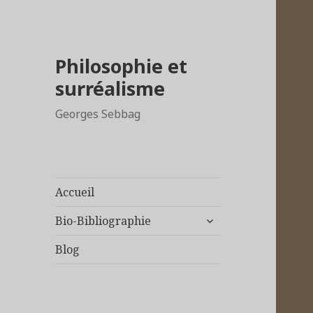
Philosophie et
surréalisme
Georges Sebbag
Accueil
ouvrir
Bio-Bibliographie
le
sous-
Blog
menu