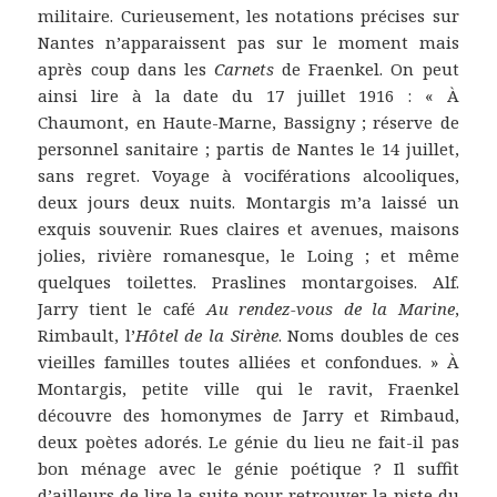
militaire. Curieusement, les notations précises sur
Nantes n’apparaissent pas sur le moment mais
après coup dans les
Carnets
de Fraenkel. On peut
ainsi lire à la date du 17 juillet 1916 : « À
Chaumont, en Haute-Marne, Bassigny ; réserve de
personnel sanitaire ; partis de Nantes le 14 juillet,
sans regret. Voyage à vociférations alcooliques,
deux jours deux nuits. Montargis m’a laissé un
exquis souvenir. Rues claires et avenues, maisons
jolies, rivière romanesque, le Loing ; et même
quelques toilettes. Praslines montargoises. Alf.
Jarry tient le café
Au rendez-vous de la Marine
,
Rimbault, l’
Hôtel de la Sirène
. Noms doubles de ces
vieilles familles toutes alliées et confondues. » À
Montargis, petite ville qui le ravit, Fraenkel
découvre des homonymes de Jarry et Rimbaud,
deux poètes adorés. Le génie du lieu ne fait-il pas
bon ménage avec le génie poétique ? Il suffit
d’ailleurs de lire la suite pour retrouver la piste du