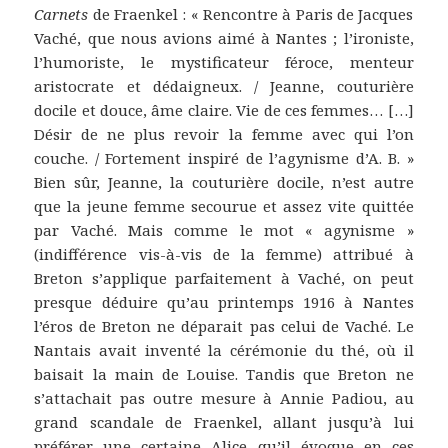
Carnets
de Fraenkel : « Rencontre à Paris de Jacques
Vaché, que nous avions aimé à Nantes ; l’ironiste,
l’humoriste, le mystificateur féroce, menteur
aristocrate et dédaigneux. / Jeanne, couturière
docile et douce, âme claire. Vie de ces femmes… […]
Désir de ne plus revoir la femme avec qui l’on
couche. / Fortement inspiré de l’agynisme d’A. B. »
Bien sûr, Jeanne, la couturière docile, n’est autre
que la jeune femme secourue et assez vite quittée
par Vaché. Mais comme le mot « agynisme »
(indifférence vis-à-vis de la femme) attribué à
Breton s’applique parfaitement à Vaché, on peut
presque déduire qu’au printemps 1916 à Nantes
l’éros de Breton ne déparait pas celui de Vaché. Le
Nantais avait inventé la cérémonie du thé, où il
baisait la main de Louise. Tandis que Breton ne
s’attachait pas outre mesure à Annie Padiou, au
grand scandale de Fraenkel, allant jusqu’à lui
préférer une certaine Alice qu’il évoque en ces