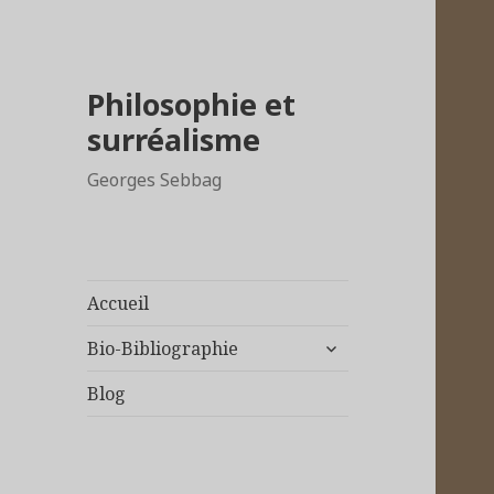
Philosophie et
surréalisme
Georges Sebbag
Accueil
ouvrir
Bio-Bibliographie
le
sous-
Blog
menu